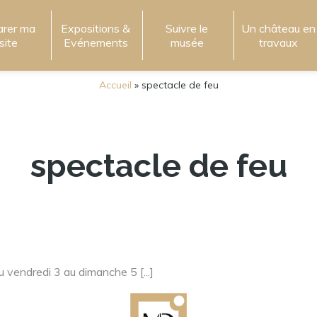
arer ma
Expositions &
Suivre le
Un château en
isite
Evénements
musée
travaux
Accueil
»
spectacle de feu
spectacle de feu
 vendredi 3 au dimanche 5 [...]