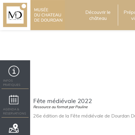
Découvrir le
Prép
château
v
INFOS
PRATIQUES
Fête médiévale 2022
Ressource au format par Pauline
AGENDA &
RÉSERVATIONS
26e édition de la Fête médiévale de Dourdan Du