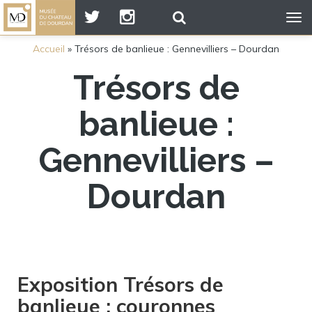
Tog
nav
Accueil
»
Trésors de banlieue : Gennevilliers – Dourdan
Trésors de
banlieue :
Gennevilliers –
Dourdan
Exposition Trésors de
banlieue : couronnes