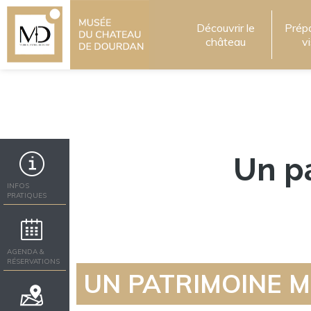
Découvrir le
Prép
château
v
Un p
INFOS
PRATIQUES
AGENDA &
RÉSERVATIONS
UN PATRIMOINE M