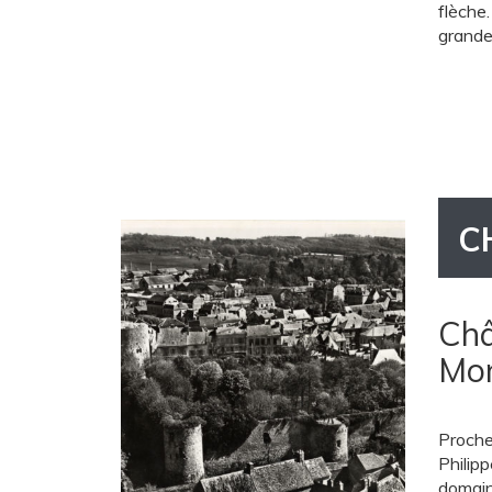
flèche
grande
C
Châ
Mon
Proche 
Philipp
domaine