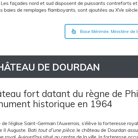
. Les façades nord et sud disposent de puissants contreforts e
s baies de remplages flamboyants, sont ajoutées au XVe siècle
Base Mérimée, Ministère de l
HÂTEAU DE DOURDAN
teau fort datant du règne de Phil
ument historique en 1964
de l’église Saint-Germain l’Auxerrois, s’élève la forteresse roy
e II Auguste. Bati
tout d’une pièce
, le château de Dourdan assure
 royal. Aujourd’hui situé au centre de la ville, la forteresse occ