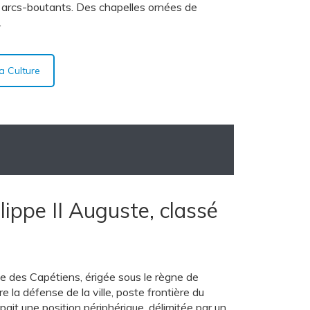
t arcs-boutants. Des chapelles ornées de
.
a Culture
ippe II Auguste, classé
ale des Capétiens, érigée sous le règne de
 la défense de la ville, poste frontière du
upait une position périphérique, délimitée par un