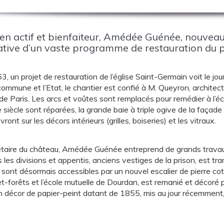
en actif et bienfaiteur, Amédée Guénée, nouveau 
tiative d’un vaste programme de restauration d
, un projet de restauration de l’église Saint-Germain voit le j
commune et l’Etat, le chantier est confié à M. Queyron, architec
e Paris. Les arcs et voûtes sont remplacés pour remédier à l’éc
e siècle sont réparées, la grande baie à triple ogive de la façad
vront sur les décors intérieurs (grilles, boiseries) et les vitraux.
étaire du château, Amédée Guénée entreprend de grands trava
 les divisions et appentis, anciens vestiges de la prison, est 
sont désormais accessibles par un nouvel escalier de pierre coté s
t-forêts et l’école mutuelle de Dourdan, est remanié et décoré 
n décor de papier-peint datant de 1855, mis au jour récemment, 