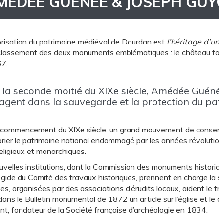
MÉDÉE GUÉNÉE & JOSEPH GUY
orisation du patrimoine médiéval de Dourdan est
l’héritage d’un
 classement des deux monuments emblématiques : le château fort
7.
la seconde moitié du XIXe siècle, Amédée Guéné
agent dans la sauvegarde et la protection du pa
 commencement du XIXe siècle, un grand mouvement de conserv
rier le patrimoine national endommagé par les années révolution
eligieux et monarchiques.
uvelles institutions, dont la Commission des monuments histori
’égide du Comité des travaux historiques, prennent en charge la
s, organisées par des associations d’érudits locaux, aident le t
dans le Bulletin monumental de 1872 un article sur l’église et 
t, fondateur de la Société française d’archéologie en 1834.