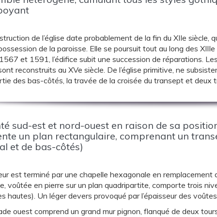
boyant
truction de l’église date probablement de la fin du XIIe siècle
ossession de la paroisse. Elle se poursuit tout au long des XII
567 et 1591, l’édifice subit une succession de réparations. Les 
ont reconstruits au XVe siècle. De l’église primitive, ne subsist
rtie des bas-côtés, la travée de la croisée du transept et deux 
té sud-est et nord-ouest en raison de sa posit
nte un plan rectangulaire, comprenant un transe
al et de bas-côtés)
ur est terminé par une chapelle hexagonale en remplacement de l
e, voûtée en pierre sur un plan quadripartite, comporte trois ni
s hautes). Un léger devers provoqué par l’épaisseur des voûtes 
ade ouest comprend un grand mur pignon, flanqué de deux tour