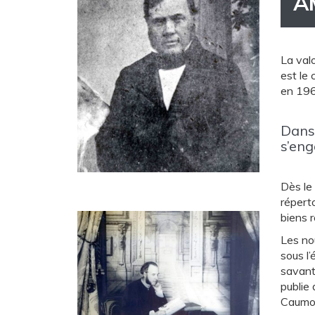
A
La val
est le
en 196
Dans 
s’eng
Dès le
réperto
biens r
Les no
sous l
savante
publie 
Caumon