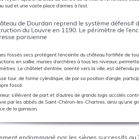
au sud et une vaste place d’armes à l’est.
âteau de Dourdan reprend le système défensif dit
ruction du Louvre en 1190. Le périmètre de l’encei
resse parisienne
ges fossés secs protègent l’enceinte du château fortifiée de tou
ctions en saillie, munies d’archères à tous les niveaux, permett
mètres. Le châtelet d’entrée, orienté vers la ville, est défendu p
se tour, de forme cylindrique, de par sa position d’angle, partic
opre fossé.
érieur, s’élèvent de part et d’autres de grands logis accolés contr
vie par les abbés de Saint-Chéron-les-Chartres, ainsi qu’une gr
ice de la garnison.
ment endommagé par les sièges successifs au XV