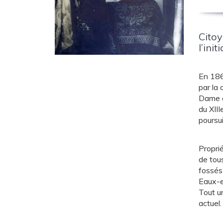
Citoy
l’ini
En 1863
par la 
Dame d
du XIII
poursui
Propri
de tous
fossés 
Eaux-e
Tout u
actuel.