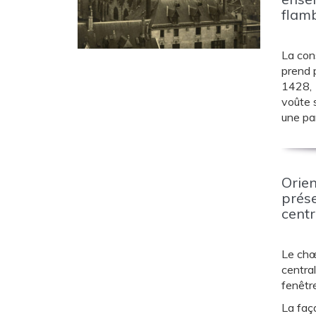
flam
La cons
prend p
1428, 1
voûte s
une pa
Orien
prése
centr
Le chœ
central
fenêtre
La faç