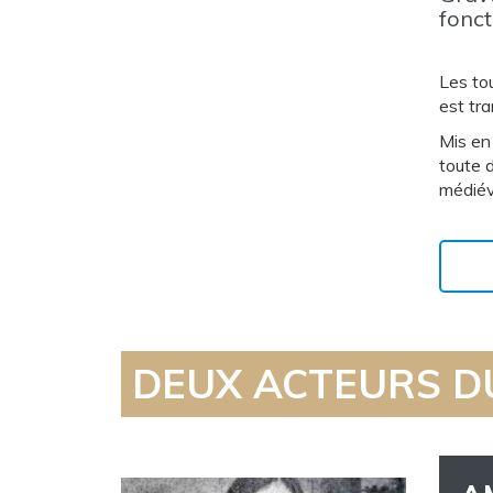
fonct
Les tou
est tra
Mis en
toute 
médiéva
DEUX ACTEURS D