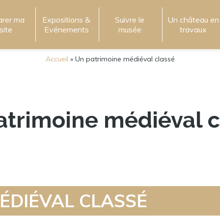
arer ma
Expositions &
Suivre le
Un château en
isite
Evénements
musée
travaux
Accueil
»
Un patrimoine médiéval classé
atrimoine médiéval c
ÉDIÉVAL CLASSÉ