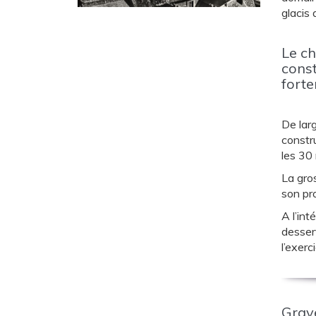
glacis 
Le ch
const
forte
De lar
constru
les 30 
La gros
son pr
A l’int
desser
l’exerc
Grave