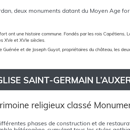
urdan, deux monuments datant du Moyen Age for
fort ont une histoire commune. Fondés par les rois Capétiens, Loui
es XVe et XVIe siècles.
ée Guénée et de Joseph Guyot, propriétaires du château, les de
GLISE SAINT-GERMAIN L’AUXE
rimoine religieux classé Monume
ifférentes phases de construction et de restaurat
ble hétérogène, cumulant tous les styles gothiqu